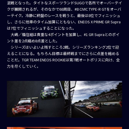
混戦となった。タイトなスポーツランドSUGOで各所でオーバーテイ
クが展開されるが、そのなかで68周目、#8 CIVIC TYPE-R GTをオーバ
ーテイク。冷静に終盤のレースを戦うと、最後は8位でフィニッシュ
し、さらに他車のタイム加算にともない、ENEOS X PRIME GR Supra
は7位でフィニッシュすることになった。
大嶋／福住組は貴重な4ポイントを加算し、#1 GR Supraとのポイ
ント差を2点縮め8点差とした。
シリーズはいよいよ残すところ2戦。シリーズランキング2位で迎
えることになる。もちろん目標は最終戦までにさらに点差を縮める
ことだ。TGR TEAM ENEOS ROOKIEは第7戦オートポリスに向け、全
力を尽くしていく。