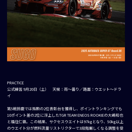
PRACTICE
公式練習 9月20日（土） 天候：雨〜曇り／路面：ウエット〜ドラ
イ
第5戦鈴鹿では殊勲の2位表彰台を獲得し、ポイントランキングでも
10ポイント差の2位に浮上したTGR TEAM ENEOS ROOKIEの大嶋和也
と福住仁嶺。この結果、サクセスウエイトは97kgとなり、50kg以上
のウエイト分が燃料流量リストリクターで3段階厳しくなる調整を受