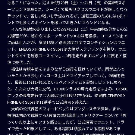
けることになった。迎えた9月20日（土）〜21日（日）の第6戦スポ
ーツランドSUGOは、シーズンで最もサクセスウエイトが厳しくなる
ラウンドで、苦しい戦いも予想されるが、逆転王座のためには1ポイ
ントでも多くのポイントを稼いでおきたいラウンドとなる。
そんな第6戦の走り出しとなる9月20日（土）午前9時05分からの公
式練習だが、朝からスポーツランドSUGOは雨模様。コースインまで
に雨は止んだが、気温18度／路面温度21度でコンディションはウエ
ット。ENEOS X PRIME GR Supraは大嶋がステアリングを握り、ウエ
ットタイヤを履きコースインし、3周を走りまずはピットに戻ると福
住に交代した。
福住は赤旗中断をはさみながら走行を続けていくが、雨が止んで
いたことから少しずつコース上はドライアップしていく。26周を走
り、最後に1分11秒151というベストタイムを記録しピットに戻る
と、ふたたび大嶋に交代。GT300クラスの専有走行をはさみ、GT500
クラスの専有走行では大嶋は1分11秒437を記録。結果的にENEOS X
PRIME GR Supraは11番手で公式練習を終えた。
大嶋の公式練習のフィードバックはアンダーステア気味。また、
福住は初めて体験する3段階の燃料流量リストリクターについて「思
っていた以上にキツさを感じましたが、公式練習でウエット、ドラ
イで走った印象としては、ある程度は頑張れている感触がありま