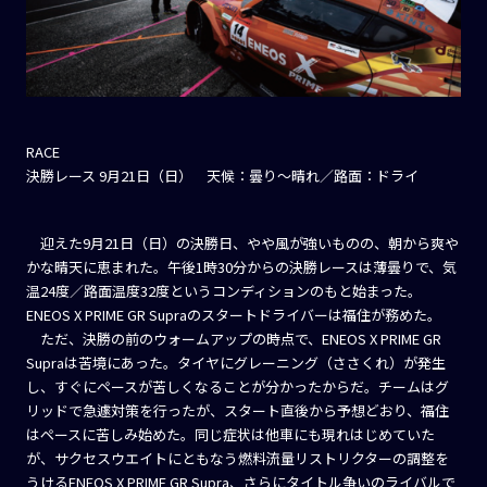
RACE
決勝レース 9月21日（日） 天候：曇り〜晴れ／路面：ドライ
迎えた9月21日（日）の決勝日、やや風が強いものの、朝から爽や
かな晴天に恵まれた。午後1時30分からの決勝レースは薄曇りで、気
温24度／路面温度32度というコンディションのもと始まった。
ENEOS X PRIME GR Supraのスタートドライバーは福住が務めた。
ただ、決勝の前のウォームアップの時点で、ENEOS X PRIME GR
Supraは苦境にあった。タイヤにグレーニング（ささくれ）が発生
し、すぐにペースが苦しくなることが分かったからだ。チームはグ
リッドで急遽対策を行ったが、スタート直後から予想どおり、福住
はペースに苦しみ始めた。同じ症状は他車にも現れはじめていた
が、サクセスウエイトにともなう燃料流量リストリクターの調整を
うけるENEOS X PRIME GR Supra、さらにタイトル争いのライバルで