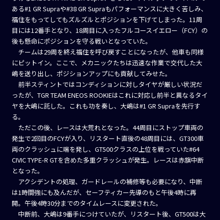
ある#1 GR Supraや#38 GR Supraもパフォーマンスに大きく苦しみ、
福住をもってしてもズルズルとポジションを下げてしまった。11周
目には12番手となり、18周目に入ったフルコースイエロー（FCY）の
後も懸命にポジションを守る戦いとなっていた。
チームは29周を終え福住を呼び戻すことになったが、他車も同様
にピットイン。ここで、メカニックたちは迅速な作業で交代した大
嶋を送り出し、ポジションアップにも貢献してみせた。
前半スティントではコンディションに対しタイヤが厳しい状況だ
ったが、TGR TEAM ENEOS ROOKIEはこれに対応し前半と異なるタイ
ヤを大嶋に託した。これも功を奏し、大嶋は#1 GR Supraを先行す
る。
ただこの後、レースは大荒れとなった。44周目にストップ車両の
発生で2回目のFCYが入り、リスタート直後の48周目には、GT300車
両のクラッシュに端を発し、GT500クラスの上位を戦っていた#64
CIVIC TYPE-R GTを含めた多重クラッシュが発生。レースは赤旗中断
となった。
アクシデントの処理、ガードレールの補修等も必要になり、中断
は1時間強にも及んだが、セーフティカー先導のもと午後4時に再
開。午後4時30分までのタイムレースに変更された。
中断前、大嶋は9番手につけていたが、リスタート後、GT500は大