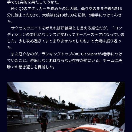
手でQ1突破を果たしてみせた。
続くQ2のアタッカーを務めたのは大嶋。曇り空のまま午後3時16
分に始まったQ2で、大嶋は1分10秒398を記録。9番手につけてみせ
た。
サクセスウエイトを考えれば好結果とも言える順位だが、「コン
ディションの変化かバランスが変わってオーバーステアになっていま
した。少し攻め過ぎてまとまりませんでしたね」と大嶋は振り返っ
た。
また厄介なのが、ランキングトップの#1 GR Supraが4番手につけ
ていたこと。逆転しなければならない存在が前にいる。チームは決
勝での巻き返しを目指した。