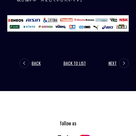
BACK
BACK TO LIST
NEXT
follow us