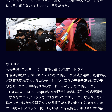
す」と語った。コンディションが難しく、実際の戦力は分からない
にしろ、戦えないわけでもなさそうだった。
QUALIFY
公式予選 9月20日（土） 天候：曇り／路面：ドライ
午後2時38分からGT500クラスのQ1が始まった公式予選は、気温20度
／路面温度26度というコンディション。事前の天気予報では雨の予
想もあったが、幸い雨は降らず、ドライのままQ1が始まった。
ENEOS X PRIME GR SupraのQ1を担当したのは福住。公式練習後、
「なかなかクリアラップもとれなかったですし、どうなるか。Q2に
進出できればかなり頑張っている順位だと思います」と語っていた
が、4周目にアタック一閃。1分10秒173を記録し、ギリギリの10番