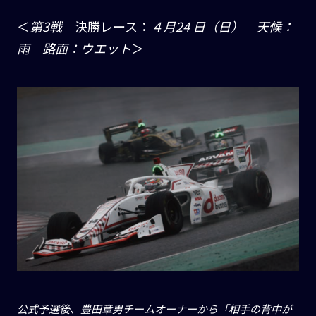
＜
第3戦
決勝レース：
４月24 日（日） 天候：
雨 路面：ウエット
＞
公式予選後、豊田章男チームオーナーから「相手の背中が