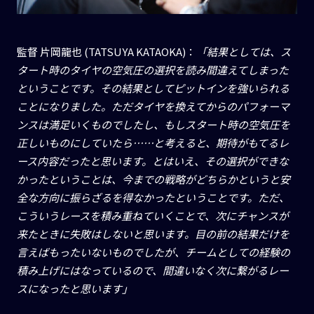
監督 片岡龍也 (TATSUYA KATAOKA)：
「結果としては、ス
タート時のタイヤの空気圧の選択を読み間違えてしまった
ということです。その結果としてピットインを強いられる
ことになりました。ただタイヤを換えてからのパフォーマ
ンスは満足いくものでしたし、もしスタート時の空気圧を
正しいものにしていたら……と考えると、期待がもてるレ
ース内容だったと思います。とはいえ、その選択ができな
かったということは、今までの戦略がどちらかというと安
全な方向に振らざるを得なかったということです。ただ、
こういうレースを積み重ねていくことで、次にチャンスが
来たときに失敗はしないと思います。目の前の結果だけを
言えばもったいないものでしたが、チームとしての経験の
積み上げにはなっているので、間違いなく次に繋がるレー
スになったと思います」