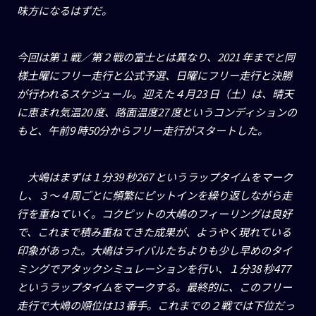
味方になるはずだ。
今回は第１戦／第２戦の富士とは異なり、
2021
年までと同
様土曜にフリー走行と公式予選、日曜にフリー走行と決勝
が行われるスケジュール。迎えた４月
23
日（土）は、晴天
に恵まれ気温
20
度、路面温度
27
度というコンディションの
もと、午前
9
時
50
分からフリー走行がスタートした。
大嶋はまずは１分39 秒267 というラップタイムをマーク
し、３〜４周ごとに頻繁にピットインを繰り返しながら走
行を重ねていく。コクピットの大嶋のフィーリングは良好
で、これまで積み重ねてきた成果が、ようやく現れている
印象があった。大嶋はライバルたちよりも少し早めのタイ
ミングでアタックシミュレーションを行い、１分38 秒477
というラップタイムをマークする。最終的に、このフリー
走行で大嶋の順位は13 番手。これまでの２戦では下位だっ