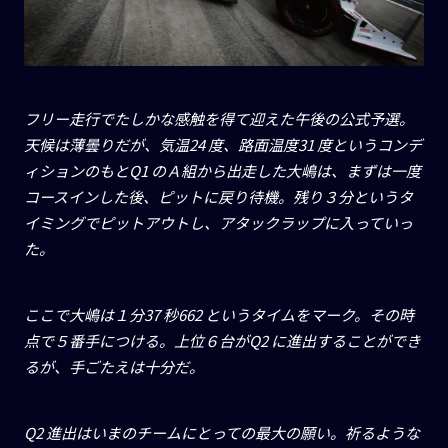
フリー走行でたしかな感触を得て迎えた午後の公式予選。
天候は薄曇りだが、気温
24
度、路面温度
31
度というコンデ
ィションのもと
Q1
のＡ組から出走した大嶋は、まずは一度
コースインした後、ピットに戻り待機。残り３分というタ
イミングでピットアウトし、アタックラップに入っていっ
た。
ここで大嶋は１分
37
秒
662
というタイムをマーク。その時
点で５番手につける。上位６台が
Q2
に進出することができ
るが、手ごたえは十分だ。
Q2
進出はいまのチームにとっての最大の願い。祈るような