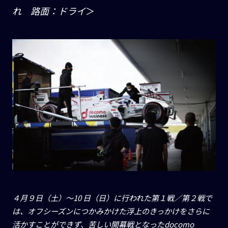
れ 路面：ドライ
＞
４月９日（土）〜
10
日（日）に行われた第１戦／第２戦で
は、オフシーズンにつかみかけた浮上のきっかけをさらに
活かすことができず、苦しい開幕戦となった
docomo