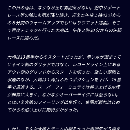
この日の雨は、なかなか止む雰囲気がない。途中サポート
レース等の間にも雨が降り続き、迎えた午後１時42 分から
の８分間のウォームアップでもやはりウエット路面。そこ
で再度チェックを行った大嶋は、午後２時30 分からの決勝
レースに臨んだ。
大嶋は13 番手からのスタートだったが、幸い水が溜まって
いるイン側のグリッドではなく、レコードライン上にある
アウト側のグリッドからスタートを切った。激しい混戦と
水煙のなか、大嶋は１周目ふたつポジションを下げ、15 番
手で通過する。スーパーフォーミュラでは巻き上げる水煙
が非常に大きく、なかなかオーバーテイクには至らない。
とはいえ大嶋のフィーリングは良好で、集団が離れはじめ
てからの追い上げに期待がかかった。
しかし、そんな大嶋とチームの明るかった雰囲気が５周を