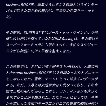
business ROOKIE
。開幕からわずか２週間というインター
バルで迎えた第３戦の舞台は、三重県の鈴鹿サーキット
だ。
その前週、
SUPER GT
ではポール・トゥ・ウインという完
璧に近い勝利を飾っていた
ROOKIE Racing
は、その勢いを
スーパーフォーミュラにも活かすべく、多忙なスケジュー
ルながら鈴鹿に向けて準備を整えてきた。
この鈴鹿では、３月に公式合同テストが行われ、大嶋和也
と
docomo business ROOKIE
は２日間たっぷりとメニュー
をこなしてきた。当然、チームにとっては多くのデータが
ある。ただ、３月とは気温が大きく異なっており、また今
回は二輪の走行があることから、コンディションも大きく
変化することが予想された。ただチームにとっては、今季
から加わった東條力チーフエンジニアの豊富な経験が強い