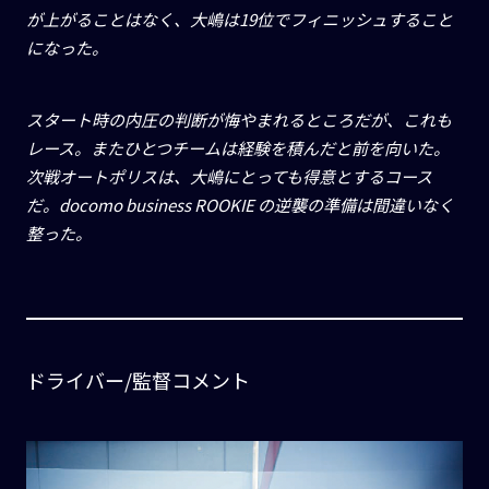
が上がることはなく、大嶋は
19
位でフィニッシュすること
になった。
スタート時の内圧の判断が悔やまれるところだが、これも
レース。またひとつチームは経験を積んだと前を向いた。
次戦オートポリスは、大嶋にとっても得意とするコース
だ。
docomo business ROOKIE
の逆襲の準備は間違いなく
整った。
ドライバー/監督コメント