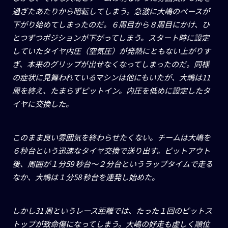
過ぎたあたりから暗転してしまう。急激に大嶋のペースが
下がり始めてしまったのだ。６周目から８周目にかけ、ひ
とつずつポジションが下がってしまう。スタート時に設定
していたタイヤ内圧（空気圧）が発熱にともない上がりす
ぎ、本来のグリップが出せなくなってしまったのだ。同様
の症状に見舞われているマシンは他にもいたが、大嶋は
11
周を終え、たまらずピットイン。内圧を低めに設定したタ
イヤに交換した。
このまま良い雰囲気を終わらせたくない。チームは大嶋を
６秒台という迅速なタイヤ交換で送り出す。ピットアウト
後、周囲が１分
59
秒台〜２分台というラップタイムで走る
なか、大嶋は１分
58
秒台を連発し始めた。
しかし
31
周というレース距離では、たった１回のピットス
トップが致命傷になってしまう。大嶋の好走も虚しく順位