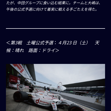
たが、中団グループに食い込む結果に。チームと大嶋は、
午後の公式予選に向けて着実に戦える手ごたえを得た。
＜
第3戦 土曜公式予選
：
４月23 日（土） 天
候：晴れ 路面：ドライ
＞