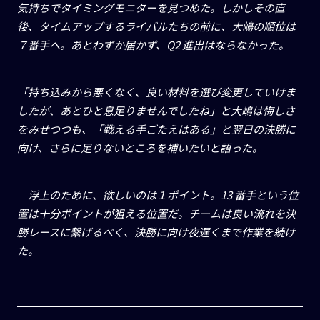
気持ちでタイミングモニターを見つめた。しかしその直
後、タイムアップするライバルたちの前に、大嶋の順位は
７番手へ。あとわずか届かず、
Q2
進出はならなかった。
「持ち込みから悪くなく、良い材料を選び変更していけま
したが、あとひと息足りませんでしたね」と大嶋は悔しさ
をみせつつも、「戦える手ごたえはある」と翌日の決勝に
向け、さらに足りないところを補いたいと語った。
浮上のために、欲しいのは１ポイント。
13
番手という位
置は十分ポイントが狙える位置だ。チームは良い流れを決
勝レースに繋げるべく、決勝に向け夜遅くまで作業を続け
た。