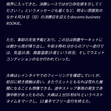
視界に入ってきた。決勝レースではぜひ存在感を示してく
ださい！」というメッセージも届くなど、明るい雰囲気の
なか４月
24
日（日）の決勝日を迎えた
docomo business
ROOKIE
。
ただ、事前の天気予報どおり、この日は鈴鹿サーキットに
は朝から雨が降り出し、午前８時
45
分からのフリー走行で
は、気温
16
度、路面温度
19
度という状況、そしてウエット
コンディションのなか行われていった。
大嶋はレインタイヤでのフィーリングを確認していくが、
前日に続き感触は良い。またウエットともなれば荒れた展
開になることも想像できる。途中ストップ車両の発生で赤
旗中断があったものの、大嶋は１分
55
秒
876
というベスト
タイムをマークし、
13
番手でフリー走行を終えた。