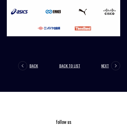
BACK
BACK TO LIST
NEXT
follow us