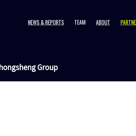
NEWS & REPORTS
TEAM
ABOUT
PARTN
2026 series
2025 series
2024 series
hongsheng Group
2023 series
2022 series