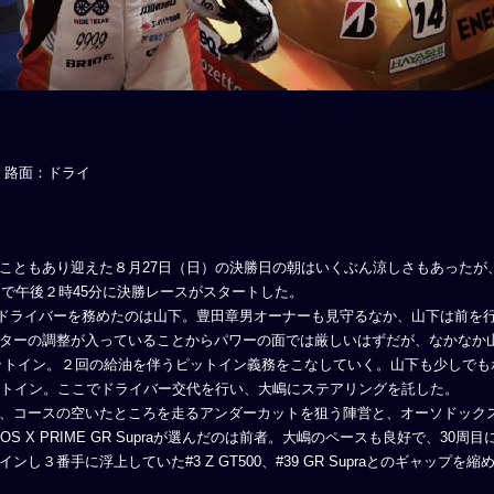
 路面：ドライ
ともあり迎えた８月27日（日）の決勝日の朝はいくぶん涼しさもあったが
ンで午後２時45分に決勝レースがスタートした。
スタートドライバーを務めたのは山下。豊田章男オーナーも見守るなか、山下は前を行く#3 
ターの調整が入っていることからパワーの面では厳しいはずだが、なかなか
にピットイン。２回の給油を伴うピットイン義務をこなしていく。山下も少しで
ットイン。ここでドライバー交代を行い、大嶋にステアリングを託した。
い、コースの空いたところを走るアンダーカットを狙う陣営と、オーソドック
 X PRIME GR Supraが選んだのは前者。大嶋のペースも良好で、30周
３番手に浮上していた#3 Z GT500、#39 GR Supraとのギャップ