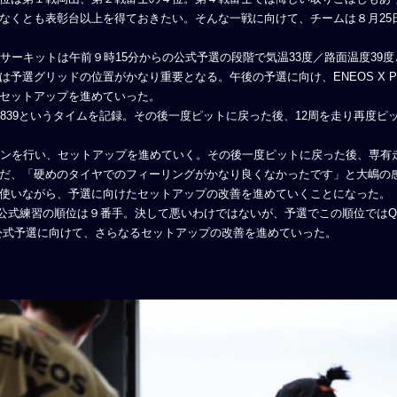
なくとも表彰台以上を得ておきたい。そんな一戦に向けて、チームは８月25
サーキットは午前９時15分からの公式予選の段階で気温33度／路面温度39
選グリッドの位置がかなり重要となる。午後の予選に向け、ENEOS X PRIM
セットアップを進めていった。
839というタイムを記録。その後一度ピットに戻った後、12周を走り再度ピ
ンを行い、セットアップを進めていく。その後一度ピットに戻った後、専有走
だ、「硬めのタイヤでのフィーリングがかなり良くなかったです」と大嶋の
使いながら、予選に向けたセットアップの改善を進めていくことになった。
Supraの公式練習の順位は９番手。決して悪いわけではないが、予選でこの順位では
は午後の公式予選に向けて、さらなるセットアップの改善を進めていった。