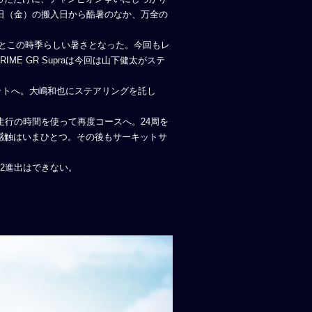
日（金）の搬入日から酷暑のなか、万全の
度とこの時季らしい暑さとなった。今回もレ
E GR Supraは今回は山下健太がステ
ットへ。大嶋和也にステアリングを託し
行の時間を使って再度コースへ。24周を
感触はいまひとつ。その後もサーキットサ
Q2進出はできない。