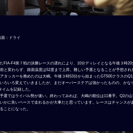
路面：ドライ
IA-F4第７戦の決勝レースの遅れにより、10分ディレイとなる午後３時2
前と変わらず、路面温度は52度まで上昇。難しい予選となることが予想され
raのQ1のアタッカーを務めたのは大嶋。午後３時53分から始まったGT500クラ
いろいろ変えていきましたが、まだオーバーステアは強かったものの、かなり良
というタイムを記録した。
式予選ではライバル勢が速い。終わってみれば、大嶋の順位は11番手。Q2の
いかに良いペースで走れるかが大事だと思っています。レースはチャンスが
ることになった。