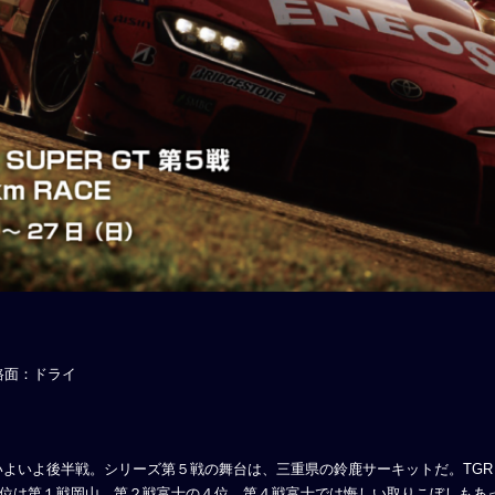
路面：ドライ
いよいよ後半戦。シリーズ第５戦の舞台は、三重県の鈴鹿サーキットだ。TGR TE
位は第１戦岡山、第２戦富士の４位。第４戦富士では悔しい取りこぼしもあ