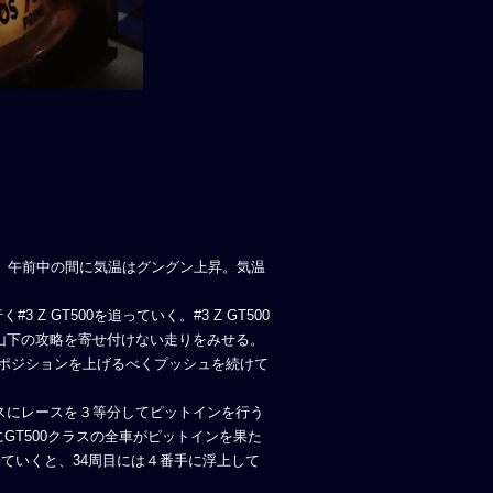
、午前中の間に気温はグングン上昇。気温
Z GT500を追っていく。#3 Z GT500
山下の攻略を寄せ付けない走りをみせる。
もポジションを上げるべくプッシュを続けて
スにレースを３等分してピットインを行う
目にGT500クラスの全車がピットインを果た
を縮めていくと、34周目には４番手に浮上して