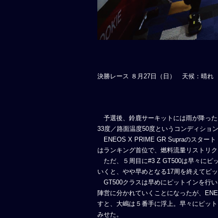
決勝レース ８月27日（日） 天候：晴れ
予選後、鈴鹿サーキットには雨が降ったこ
33度／路面温度50度というコンディショ
ENEOS X PRIME GR Supraの
はランキング首位で、燃料流量リストリク
ただ、５周目に#3 Z GT500は早々
いくと、やや早めとなる17周を終えてピ
GT500クラスは早めにピットインを行
陣営に分かれていくことになったが、ENEOS
すと、大嶋は５番手に浮上。早々にピットインし
みせた。