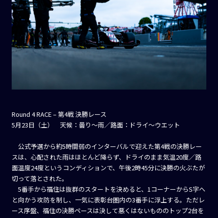
Round 4 RACE – 第4戦 決勝レース
5月23日（土） 天候：曇り～雨／路面：ドライ～ウエット
公式予選から約5時間弱のインターバルで迎えた第4戦の決勝レー
スは、心配された雨はほとんど降らず、ドライのまま気温20度／路
面温度24度というコンディションで、午後2時45分に決勝の火ぶたが
切って落とされた。
5番手から福住は抜群のスタートを決めると、1コーナーからS字へ
と向かう攻防を制し、一気に表彰台圏内の3番手に浮上する。ただレ
ース序盤、福住の決勝ペースは決して悪くはないもののトップ2台を