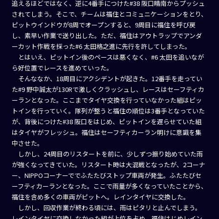
追えるほどではなく、逆に4番手につけた#38 阪口晴南からプッシュ
されてしまう。そこで、チームは福住とコミュニケーションをとり、
ピットウインドウが8周でオープンすると、9周目に福住を呼び戻
し、素早い作業で送り出した。ただ、福住はアウトラップでアンダ
ーカット作戦を採った#6 太田格之進に先行を許してしまった。
とはいえ、ピットイン後のペースは悪くなく、#6 太田を追いなが
ら好位置でレースを進めていった。
そんななか、18周目にアクシデントが起きた。12番手を走ってい
た#9 野中誠太が130Rで激しくクラッシュし、レースはセーフティカ
ーランとなった。ここまでタイヤ交換を行っていなかった組はピッ
トインを行っていく。隊列が整うと福住の順位は3番手となっていた
が、背後につけた#38 阪口をはじめ、ピットインを遅らせていた組
はタイヤがフレッシュ。福住はセーフティカーラン明けに意識を集
中させた。
しかし、24周目のリスタートを前に、少しずつ振り始めていた雨
が強くなってきていた。リスタート時は大混戦となったが、2コーナ
ー、NIPPOコーナーででふたたびストップ車両が発生。ふたたびセ
ーフティカーランとなった。ここで雨量が多くなっていたことから、
福住を含め多くの車両がピットへ。レインタイヤに交換した。
しかし、回収作業が終わる頃には、雨はピタリと止んでしまう。
レインタイヤに交換しなかった組が上位を占め、福住はじめレイン