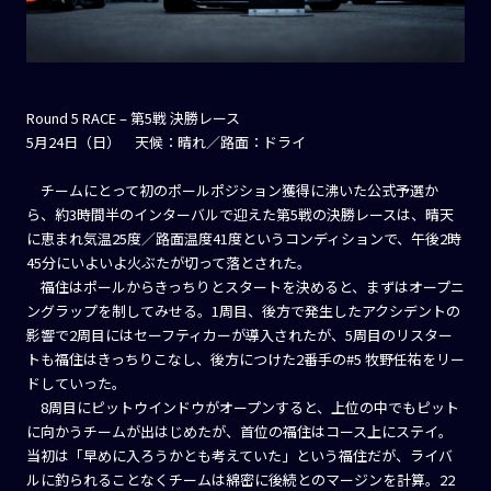
Round 5 RACE – 第5戦 決勝レース
5月24日（日） 天候：晴れ／路面：ドライ
チームにとって初のポールポジション獲得に沸いた公式予選か
ら、約3時間半のインターバルで迎えた第5戦の決勝レースは、晴天
に恵まれ気温25度／路面温度41度というコンディションで、午後2時
45分にいよいよ火ぶたが切って落とされた。
福住はポールからきっちりとスタートを決めると、まずはオープニ
ングラップを制してみせる。1周目、後方で発生したアクシデントの
影響で2周目にはセーフティカーが導入されたが、5周目のリスター
トも福住はきっちりこなし、後方につけた2番手の#5 牧野任祐をリー
ドしていった。
8周目にピットウインドウがオープンすると、上位の中でもピット
に向かうチームが出はじめたが、首位の福住はコース上にステイ。
当初は「早めに入ろうかとも考えていた」という福住だが、ライバ
ルに釣られることなくチームは綿密に後続とのマージンを計算。22