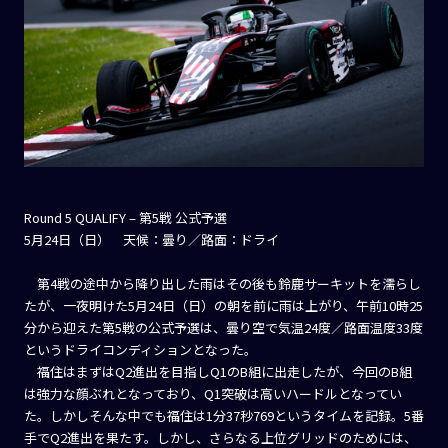
Round 5 QUALIFY – 第5戦 公式予選
5月24日（日） 天候：曇り／路面：ドライ
第4戦の途中から降り出した雨はその後も鈴鹿サーキットを濡らし
たが、一夜明けた5月24日（日）の朝を前に雨は上がり、午前10時25
分から迎えた第5戦の公式予選は、曇り空で気温24度／路面温度33度
というドライコンディションとなった。
福住はまずはQ2進出を目指しQ1のB組に出走したが、今回のB組
は強力な顔ぶれとなっており、Q1突破は高いハードルとなってい
た。しかしそんな中でも福住は1分37秒769というタイムを記録。5番
手でQ2進出を果たす。しかし、さらなる上位グリッドのためには、