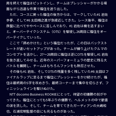
周を終えて福住はピットインし、チームはプレッシャーがかかる場
面ながら迅速な作業で福住を送り出した。
ただ、コースに戻った福住の後方からは、マークしていた#1 岩佐
歩夢、そして#6 太田格之進が急接近してきた。レース後半、福住は
序盤に比べてややペースに苦しんでおり、#1 岩佐は機を逃すまい
と、オーバーテイクシステム（OTS）を駆使し26周目に福住をオー
バーテイクしていった。
ここで「諦めかけた」という福住だったが、この日はバックスト
レートが速いセットアップがあった。チームが練り上げたクルマの
コンセプトを活かし、27～28周目に福住は逆にOTSを駆使し#1 岩佐
を抜き返してみせる。近年のスーパーフォーミュラの歴史に残る大
バトルを展開し、チームはもちろんファンをも熱狂させた。
その後も#1 岩佐、そしてOTSの残量を多く残していた#6 太田はフ
ァイナルラップに至るまで福住にプレッシャーをかけ続けたが、福
住は最終周のS字を攻めきり、最終コーナーまで集中を切らさず、フ
ィニッシュラインを駆けぬけた。
NTT docomo Business ROOKIEにとって、待望の初優勝の刻がや
ってきた。福住にとっても5年ぶりの優勝で、ヘルメットの中で歓喜
の涙を流した。そして、チームを育ててきたガーディアンの大嶋和
也、石浦宏明監督の目にも光るものがあった。