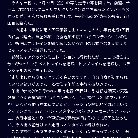
そんな一戦は、5月22日（金）の専有走行で幕を開けた。前週、チ
ームはTGRRとしてニュルブルクリンク24時間を戦ったメンバーも多
かったが、そんな疲れも感じさせず、午前10時50分からの専有走行1
回目に臨んだ。
この週末は事前に雨の天気予報も出ていたものの、専有走行1回目
の鈴鹿は晴天。気温26度／路面温度41度というコンディションのも
と、福住はアウトインを繰り返しながら翌日の公式予選を見据えた
セットアップを確認していった。
終盤にはアタックシミュレーションも行われたが、ここで福住は1
分38秒029というベストタイムを記録。トップタイムを記録し、ポテ
ンシャルの高さを示した。
「走り出しからクルマはすごく良いのですが、自分自身が詰められ
ていない部分があった」と福住は午前の走行を振り返った。
午後3時40分から行われた専有走行2回目は、引き続き晴天で気温
25度／路面温度38度というコンディション。福住は2回のアウトイン
を行いながら走行を重ねていたが、セッション開始35分ほどという
タイミングで、#97 ロマン・スタネックがデグナーカーブでクラッシ
ュ。赤旗中断となり、全車混走の専有走行はそのまま終了となった
が、その後の組分けでの走行はオンタイムで続けられた。
ここで福住は再度アタックシミュレーションを行っていくが、1分