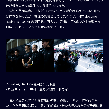
37秒846というベストタイムを記録するも、ライバルたちのタイムの
伸び幅が大きく8番手という順位となった。
気温や路面温度、風などコンディションが変わる状況もあり順位
は伸びなかったが、福住の感触としては悪くない。NTT docomo
Business ROOKIEの雰囲気も明るく、第4戦、第5戦での上位進出を
目指し、セットアップを煮詰めていった。
Round 4 QUALIFY – 第4戦 公式予選
5月23日（土） 天候：曇り／路面：ドライ
晴天に恵まれていた専有走行の後、鈴鹿サーキットには雨が降っ
た。ただ早朝には雨は止み、午前9時15分から行われた公式予選は気