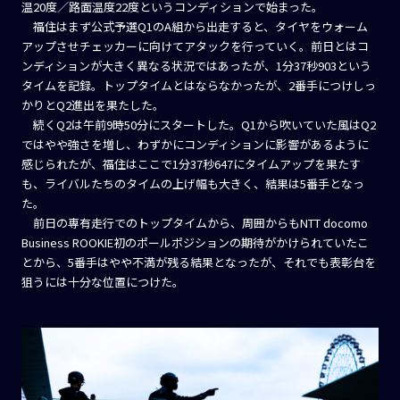
温20度／路面温度22度というコンディションで始まった。
福住はまず公式予選Q1のA組から出走すると、タイヤをウォーム
アップさせチェッカーに向けてアタックを行っていく。前日とはコ
ンディションが大きく異なる状況ではあったが、1分37秒903という
タイムを記録。トップタイムとはならなかったが、2番手につけしっ
かりとQ2進出を果たした。
続くQ2は午前9時50分にスタートした。Q1から吹いていた風はQ2
ではやや強さを増し、わずかにコンディションに影響があるように
感じられたが、福住はここで1分37秒647にタイムアップを果たす
も、ライバルたちのタイムの上げ幅も大きく、結果は5番手となっ
た。
前日の専有走行でのトップタイムから、周囲からもNTT docomo
Business ROOKIE初のポールポジションの期待がかけられていたこ
とから、5番手はやや不満が残る結果となったが、それでも表彰台を
狙うには十分な位置につけた。