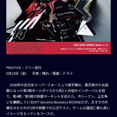
PRACTICE – フリー走行
5月22日（金） 天候：晴れ／路面：ドライ
2026年の全日本スーパーフォーミュラ選手権は、悪天候のため延
期となった第3戦オートポリスから約1ヶ月弱のインターバルを経
て、第4戦／第5戦の鈴鹿サーキットを迎えた。今シーズン、上位争
いを展開しているNTT docomo Business ROOKIEだが、まずその片
鱗をみせたのが2月の鈴鹿での公式テスト。チームも福住仁嶺も良い
イメージをもっているコースだ。