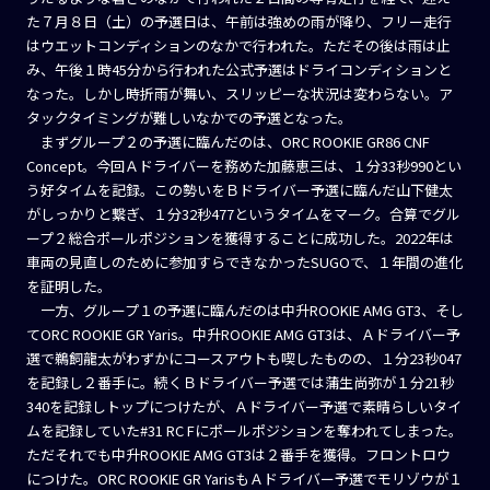
た７月８日（土）の予選日は、午前は強めの雨が降り、フリー走行
はウエットコンディションのなかで行われた。ただその後は雨は止
み、午後１時45分から行われた公式予選はドライコンディションと
なった。しかし時折雨が舞い、スリッピーな状況は変わらない。ア
タックタイミングが難しいなかでの予選となった。
まずグループ２の予選に臨んだのは、ORC ROOKIE GR86 CNF
Concept。今回Ａドライバーを務めた加藤恵三は、１分33秒990とい
う好タイムを記録。この勢いをＢドライバー予選に臨んだ山下健太
がしっかりと繋ぎ、１分32秒477というタイムをマーク。合算でグル
ープ２総合ポールポジションを獲得することに成功した。2022年は
車両の見直しのために参加すらできなかったSUGOで、１年間の進化
を証明した。
一方、グループ１の予選に臨んだのは中升ROOKIE AMG GT3、そし
てORC ROOKIE GR Yaris。中升ROOKIE AMG GT3は、Ａドライバー予
選で鵜飼龍太がわずかにコースアウトも喫したものの、１分23秒047
を記録し２番手に。続くＢドライバー予選では蒲生尚弥が１分21秒
340を記録しトップにつけたが、Ａドライバー予選で素晴らしいタイ
ムを記録していた#31 RC Fにポールポジションを奪われてしまった。
ただそれでも中升ROOKIE AMG GT3は２番手を獲得。フロントロウ
につけた。ORC ROOKIE GR YarisもＡドライバー予選でモリゾウが１