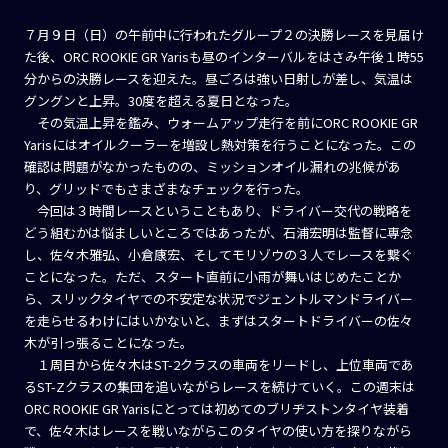
７月９日（日）の午前中に行われたグループ２の決勝レースを見届け
た後、ORC ROOKIE GR Yarisも昼のインターバルをはさみ午後１時55
分からの決勝レースを迎えた。昼ごろは強い日射しが差し、気温は
グングンと上昇。30度を超える夏日となった。
その気温上昇を鑑み、ウォームアップ走行を前にORC ROOKIE GR
Yarisにはオイルクーラーを増設し熱対策を行うことになった。この
確認は問題がなかったものの、ミッションオイル漏れの兆候があ
り、グリッドでもさまざまなチェックを行った。
今回は３時間レースということもあり、ドライバー交代の戦略を
どう組むかは悩ましいところではあったが、石浦宏明は監督に専念
し、佐々木雅弘、小倉康宏、そしてモリゾウの３人でレースを繋ぐ
ことになった。ただ、スタート直前に小雨が舞いはじめたことか
ら、スリックタイヤでの不安定な状況でジェントルマンドライバー
を走らせるわけにはいかないと、まずはスタートドライバーの佐々
木が引っ張ることになった。
１周目から佐々木はST-2クラスの車両をリードし、上位車両であ
るST-Zクラスの集団を追いながらレースを続けていく。この週末は
ORC ROOKIE GR Yarisにとっては初めてのブリヂストンタイヤ装着
で、佐々木はレースを戦いながらこのタイヤの使い方を探りながら