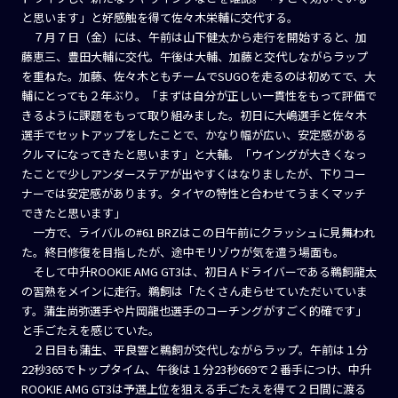
と思います」と好感触を得て佐々木栄輔に交代する。
７月７日（金）には、午前は山下健太から走行を開始すると、加
藤恵三、豊田大輔に交代。午後は大輔、加藤と交代しながらラップ
を重ねた。加藤、佐々木ともチームでSUGOを走るのは初めてで、大
輔にとっても２年ぶり。「まずは自分が正しい一貫性をもって評価で
きるように課題をもって取り組みました。初日に大嶋選手と佐々木
選手でセットアップをしたことで、かなり幅が広い、安定感がある
クルマになってきたと思います」と大輔。「ウイングが大きくなっ
たことで少しアンダーステアが出やすくはなりましたが、下りコー
ナーでは安定感があります。タイヤの特性と合わせてうまくマッチ
できたと思います」
一方で、ライバルの#61 BRZはこの日午前にクラッシュに見舞われ
た。終日修復を目指したが、途中モリゾウが気を遣う場面も。
そして中升ROOKIE AMG GT3は、初日Ａドライバーである鵜飼龍太
の習熟をメインに走行。鵜飼は「たくさん走らせていただいていま
す。蒲生尚弥選手や片岡龍也選手のコーチングがすごく的確です」
と手ごたえを感じていた。
２日目も蒲生、平良響と鵜飼が交代しながらラップ。午前は１分
22秒365でトップタイム、午後は１分23秒669で２番手につけ、中升
ROOKIE AMG GT3は予選上位を狙える手ごたえを得て２日間に渡る