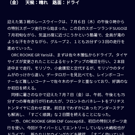
（金） 天候：晴れ 路面：ドライ
迎えた第３戦のレースウイークは、７月６日（木）の午後０時から
の特別スポーツ走行から始まった。この日のスポーツランドSUGOは
７月初旬ながら、気温35度に近づこうかという酷暑で、全員が滝の
ような汗をかきながら、グループ２、１とも25分ずつ３回の走行を
進めていった。
ORC ROOKIE GR Yarisは、まずは佐々木雅弘からドライブ。タイヤ
サイズが変更されたことによるセットアップの確認を行い、２本目
途中まで走行。モリゾウ、小倉康宏と交代するが、モリゾウのタイ
ムがのっけから速い。データロガーを見比べても、レインボーコー
ナーなど難しいコーナーで佐々木のデータと重なっており、好調のな
か初日を終える。
同様に暑さのなかで迎えた７月７日（金）は、午前、午後とも75
分ずつの専有走行が行われたが、フロントのバネレートをブリヂス
トンタイヤに合わせ変更。前日までわずかにあったアンダーステア
も解消し、「すごく順調」な２日間を終えることになった。
一方、ORC ROOKIE GR86 CNF Conceptは、初日の特別スポーツ走
行を使い、今回ドライバーとしてエントリーしていない大嶋和也が
ドライブし、新たなリヤウイングなどを確認。「すごく効いている