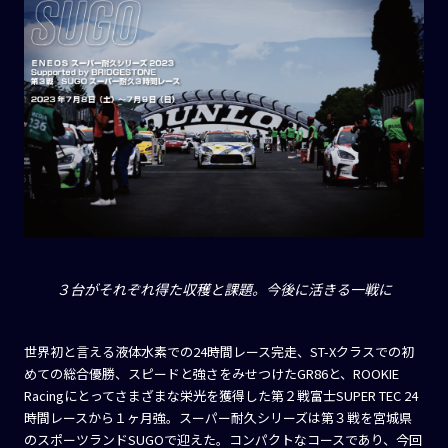
３台がそれぞれ得た収穫と課題。今後に活きる一戦に
世界初と言える液体水素での24時間レース完走、ST-Xクラスでの初
めての総合優勝、スピードと強さをみせつけたGR86と、ROOKIE
Racingにとってさまざまな栄光を獲得した第２戦富士SUPER TEC 24
時間レースから１ヶ月強。スーパー耐久シリーズは第３戦を宮城県
のスポーツランドSUGOで迎えた。コンパクトなコースであり、今回