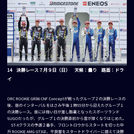
14 決勝レース７月９日（日） 天候：曇り 路面：ドラ
イ
ORC ROOKIE GR86 CNF Conceptが戦ったグループ２の決勝レースの
後、昼のインターバルをはさみ午後１時55分から迎えたグループ１
の決勝レース。昼には強い日が差し酷暑となったスポーツランド
SUGOだったが、グループ１の決勝直前から雲が厚くなりはじめた。
ST-Xクラスの予選２番手、フロントロウからスタートを切った中
升 ROOKIE AMG GT3は、平良響をスタートドライバーに据えて決勝