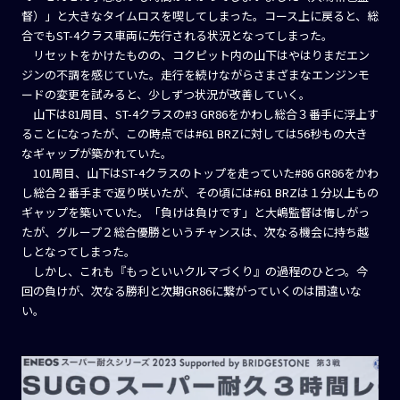
督）」と大きなタイムロスを喫してしまった。コース上に戻ると、総
合でもST-4クラス車両に先行される状況となってしまった。
リセットをかけたものの、コクピット内の山下はやはりまだエン
ジンの不調を感じていた。走行を続けながらさまざまなエンジンモ
ードの変更を試みると、少しずつ状況が改善していく。
山下は81周目、ST-4クラスの#3 GR86をかわし総合３番手に浮上す
ることになったが、この時点では#61 BRZに対しては56秒もの大き
なギャップが築かれていた。
101周目、山下はST-4クラスのトップを走っていた#86 GR86をかわ
し総合２番手まで返り咲いたが、その頃には#61 BRZは１分以上もの
ギャップを築いていた。「負けは負けです」と大嶋監督は悔しがっ
たが、グループ２総合優勝というチャンスは、次なる機会に持ち越
しとなってしまった。
しかし、これも『もっといいクルマづくり』の過程のひとつ。今
回の負けが、次なる勝利と次期GR86に繋がっていくのは間違いな
い。