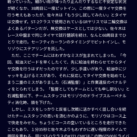
戦っていった。細かい雨が降ったり止んだりするなど不安定な状況
が続くなか、38周目に一度ピットイン。この際に一度タイヤ交換を
行う考えもあったが、佐々木は「もう少し試してみたい」とタイヤ
は交換せず。ST-2クラスで使用されているGRヤリスでは二輪交換は
よくあるパターンだが、無交換はケースとしては少ない。佐々木は
レース中盤まで同じタイヤで試行錯誤を続け、なんと68周目までひ
とりで走行。セーフティカーランのタイミングでピットインし、モ
リゾウにステアリングを託した。
ただ、ここでチームにはわずかなミスが生まれてしまった。「今
回、給油スピードを早くしたくて、先に給油を終わらせてからタイ
ヤ交換を行うはずだったのですが、少し手違いがあり、給油中にジ
ャッキを上げるミスがあり、それに反応してタイヤ交換を始めてし
まう二重のミスがありました（石浦監督）」と作業違反のペナルテ
ィをとられてしまう。「監督としてもチームとしても申し訳ない」と
石浦監督以下、チームスタッフはモリゾウのドライブスルーペナル
ティ消化時、頭を下げた。
しかし、ミスをしっかりと反省し次戦に活かすべく話し合いを続
けたチームスタッフの思いを汲むかのように、モリゾウはコース上
で快走をみせた。ちょうどコースの空いているところを走行できた
こともあり、１分35秒と佐々木よりもわずかに遅い程度のタイムで
周回を重ねる。同じST-Qクラスの#271 CIVICはこの時GT500ドライバ