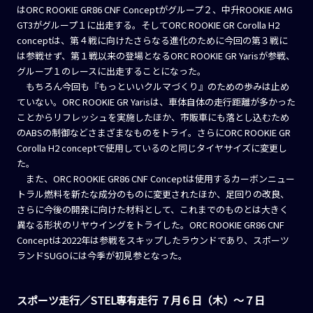
はORC ROOKIE GR86 CNF Conceptがグループ２、中升ROOKIE AMG
GT3がグループ１に出走する。そしてORC ROOKIE GR Corolla H2
conceptは、第４戦に向けたさらなる進化のために今回の第３戦に
は参戦せず、第１戦以来の登場となるORC ROOKIE GR Yarisが参戦、
グループ１のレースに出走することになった。
もちろん今回も『もっといいクルマづくり』のための歩みは止め
ていない。ORC ROOKIE GR Yarisは、車体自体の走行距離が多かった
ことからリフレッシュを実施したほか、市販車にも落とし込むため
のABSの制御などさまざまなものをトライ。さらにORC ROOKIE GR
Corolla H2 conceptで使用しているのと同じタイヤサイズに変更し
た。
また、ORC ROOKIE GR86 CNF Conceptは使用するカーボンニュー
トラル燃料を新たな成分のものに変更されたほか、足回りの改良、
さらに今後の開発に向けた材料として、これまでのものとは大きく
異なる形状のリヤウイングをトライした。ORC ROOKIE GR86 CNF
Conceptは2022年は参戦をスキップしたラウンドであり、スポーツ
ランドSUGOには今季が初見参となった。
スポーツ走行／STEL専有走行 ７月６日（木）〜７日