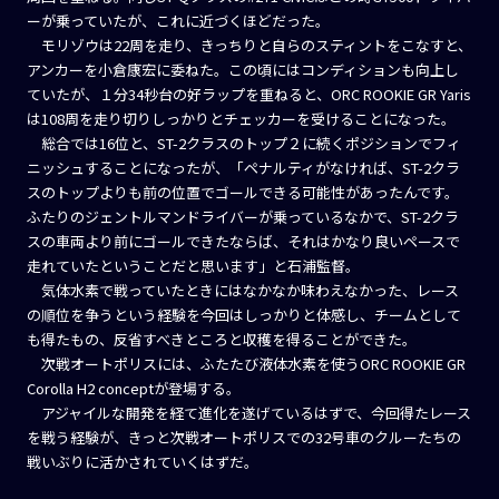
ーが乗っていたが、これに近づくほどだった。
モリゾウは22周を走り、きっちりと自らのスティントをこなすと、
アンカーを小倉康宏に委ねた。この頃にはコンディションも向上し
ていたが、１分34秒台の好ラップを重ねると、ORC ROOKIE GR Yaris
は108周を走り切りしっかりとチェッカーを受けることになった。
総合では16位と、ST-2クラスのトップ２に続くポジションでフィ
ニッシュすることになったが、「ペナルティがなければ、ST-2クラ
スのトップよりも前の位置でゴールできる可能性があったんです。
ふたりのジェントルマンドライバーが乗っているなかで、ST-2クラ
スの車両より前にゴールできたならば、それはかなり良いペースで
走れていたということだと思います」と石浦監督。
気体水素で戦っていたときにはなかなか味わえなかった、レース
の順位を争うという経験を今回はしっかりと体感し、チームとして
も得たもの、反省すべきところと収穫を得ることができた。
次戦オートポリスには、ふたたび液体水素を使うORC ROOKIE GR
Corolla H2 conceptが登場する。
アジャイルな開発を経て進化を遂げているはずで、今回得たレース
を戦う経験が、きっと次戦オートポリスでの32号車のクルーたちの
戦いぶりに活かされていくはずだ。