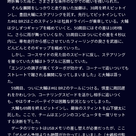
時折舞った雨と、さまざまな条件のなかでの戦いを強いられた。
そんな展開をしっかりと走り抜いた加藤は、38周を終えピットイ
ンし、豊田大輔にステアリングを託す。先行してピットインしてい
た#61 BRZはこのスティントは社員ドライバーが乗車している。大輔
は少しずつギャップを縮めていくと、50周目にはその差は10秒強
に。さらに雨が舞っていくなか、55周目にはついにその差を４秒以
内に。専有走行から感じさせていたフィーリングの良さを武器に、
どんどんとそのギャップを縮めていった。
しかし、コースサイドの見た目のスピードに反し、ステアリング
を握っていた大輔はトラブルに苦闘していた。
「エンジンの調子が悪くてターボが効かず、コーナーで追いついても
ストレートで離される展開になってしまいました」と大輔は語っ
た。
59周目、ついに大輔は#61 BRZのテールにつける。慎重に周回遅
れをかわしつつ、コーナリングスピードを活かし相手に追いつく
も、やはりオーバーテイクは困難な状況となってしまった。
大輔も69周を終えピットインし、最後のスティントを山下健太に
託した。ここで、チームはエンジンのコンピュータを一度リセット
する決断を下した。
データのリセットはUSBメモリの差し替えが必要だったが、ここ
で「ぜんぜん予想よりも時間がかかってしまいました（大嶋和也監