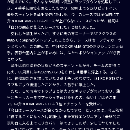
が進んでいく。そんななか鵜飼は慎重にラップダウンを処理してい
き、４番手に順位を落としたものの、69周までを走りピットイン。
最終スティントを蒲生尚弥に託した。今回のレースでは全体的に中
升ROOKIE AMG GT3はペースが上がらないレースだったが、鵜飼は
「自分の弱点が見えたレースでした」と振り返った。
交代した蒲生だったが、すぐに馬の背コーナーでST-Zクラスの
#885 GR Supraがストップしたことから、レースはセーフティカーラ
ンとなった。この時点で、中升ROOKIE AMG GT3のポジションは５番
手。表彰台圏内に上がるためには、ふたつポジションアップが必要
となった。
蒲生は燃料満載の状態からのスティントながら、チームの期待に
応え、88周目には#202 NSX GT3をかわし４番手に浮上する。さら
に、終盤熾烈さを増していた２番手争いのなかで、#31 RC F GT3がト
ラブルにより後退したことから、３番手に浮上した。
ただ、この時点でトップ２とは大きなギャップが開いており、蒲
生はチェッカーまでプッシュを続けたものの、追い上げはそこま
で。中升ROOKIE AMG GT3は３位でチェッカーを受けた。
「今日はレースペースが良くなかったですね」というのは、今回監督
に徹することになった片岡龍也。また東條エンジニアも「最終的に
表彰台に入るまでにリカバリーはできましたが、少しモヤモヤした
レースになってしまいました。チームとしてリカバリーできたのは良