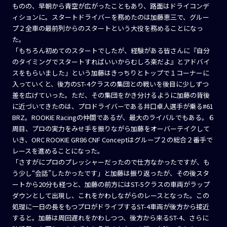
ものの、早朝から青空が広がったこともあり、路面はドライコンデ
ィションに。スタートドライバーを務めたのは加藤恵三で、グルー
プ２全車の最前列からのスタートという大役を務めることになっ
た。
「もちろん初めてのスタートでしたが、経験がある皆さんに『自分
のタイミングでスタートすればいいからむしろ楽だよ』とアドバイ
スをもらいました」という加藤はきっちりとトップで１コーナーに
入っていくと、後方のST-4クラスの集団との戦いを後目に少しずつ
差を広げていった。ただ、その集団をかき分けるように加藤の背後
に近づいてきたのは、プロドライバーである井口卓人選手が乗る#61
BRZ。ROOKIE Racingの仲間であるが、最大のライバルでもある。６
周目、プロの実力をみせ手を振りながら加藤をオーバーテイクして
いき、ORC ROOKIE GR86 CNF Conceptはグループ２の総合２番手で
レースを進めることになった。
「さすがにプロのプレッシャーだったので仕方なかったですが、も
う少し“会話”したかったです」と加藤は振り返ったが、その後スタ
ートから20分も経つと、加藤の前方にはST-5クラスの車両がラップ
ダウンとして出現し、これをかわしながらのレースとなった。この
処理に一日の長をもつプロがドライブするST-4車両が後方から接近
すると。加藤は周回遅れをかわしつつ、後方から来るST-4、さらに