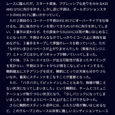
レースに臨んだが、スタート直後、アグレッシブな走りをみせる#23
AMG GT3に先行を許す。しかし逆に平良は、ポールポジションスタ
ートの#31 RC Fに襲いかかっていく。
ただ２周目の１コーナーで平良は#31 RC Fにオーバーテイクを仕掛
けるも、逆に後方からインを突いてきた#1 GT-Rに先行を許してしま
い、３番手は変わらず。その直後からSUGOには雨が舞いはじめるこ
とになったが、平良はそんななかでしっかりとコース上に車両を留
めながら、３番手をキープして序盤のレースを戦っていった。ただ
「なぜかいまひとつペースが上がりませんでした（東條力エンジニ
ア）とトップとは少しずつギャップが開いていってしまった。
その後、フルコースイエローが出る可能性が高まったタイミング
を見計らい、平良はスタートから27周をこなしピットインすると、
鵜飼龍太にステアリングを託す。鵜飼にとっては天候も分かりづら
いなか、着実にスティントをこなすことが重要となった。
ただ、「バタバタしてピットインしたこともあり、無線が聞こえ
ない状況になってしまいました」という鵜飼は、チームとコミュニ
ケーションが取りづらい状況となり、「少しパニックになってしま
いました」と思うようにペースを上げることができなかった。
さらに鵜飼のスティント途中には、ふたたび雨が舞いはじめるな
ど、このグループ１のレースは非常に難しいコンディションでレース